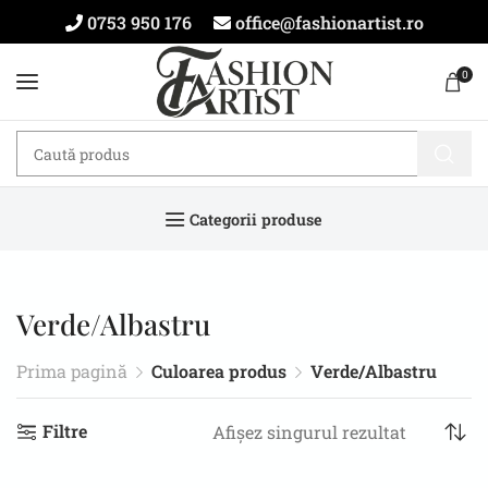
0753 950 176
office@fashionartist.ro
0
Categorii produse
Verde/Albastru
Prima pagină
Culoarea produs
Verde/Albastru
Filtre
Afișez singurul rezultat