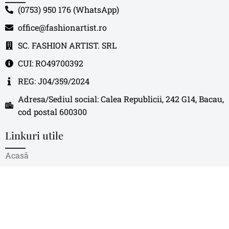
(0753) 950 176 (WhatsApp)
office@fashionartist.ro
SC. FASHION ARTIST. SRL
CUI: RO49700392
REG: J04/359/2024
Adresa/Sediul social: Calea Republicii, 242 G14, Bacau,
cod postal 600300
Linkuri utile
Acasă
Despre noi
Magazin
Blog
Contact