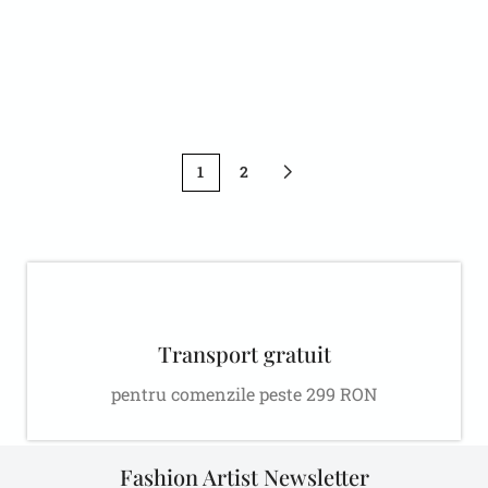
confortabil, Modern
Distractiv
95,00
lei
79,00
lei
Adaugă în coș
Adaugă în coș
1
2
Transport gratuit
pentru comenzile peste 299 RON
Fashion Artist Newsletter