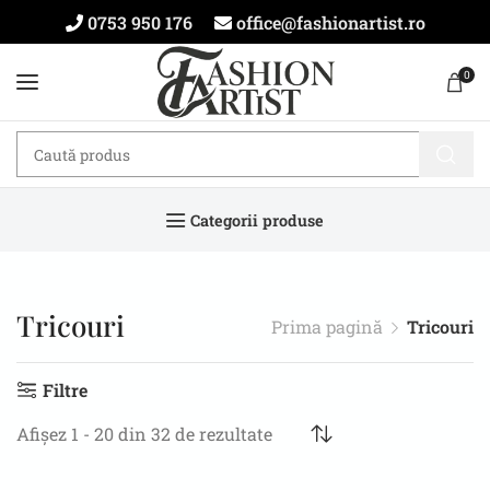
0753 950 176
office@fashionartist.ro
0
Categorii produse
Tricouri
Prima pagină
Tricouri
Filtre
Afișez 1 - 20 din 32 de rezultate