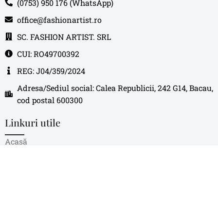
(0753) 950 176 (WhatsApp)
office@fashionartist.ro
SC. FASHION ARTIST. SRL
CUI: RO49700392
REG: J04/359/2024
Adresa/Sediul social: Calea Republicii, 242 G14, Bacau,
cod postal 600300
Linkuri utile
Acasă
Despre noi
Magazin
Blog
Contact