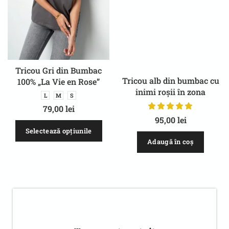
Tricou Gri din Bumbac
Tricou alb din bumbac cu
100% „La Vie en Rose”
inimi roșii în zona
L
M
S
bustului, croi lejer și
79,00
lei
modern, pentru ținute
95,00
lei
casual
Selectează opțiunile
Adaugă în coș