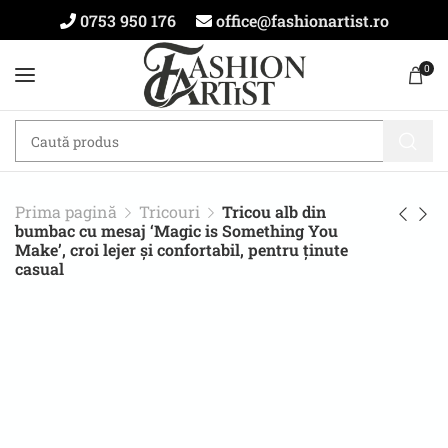
0753 950 176
office@fashionartist.ro
0
Prima pagină
Tricouri
Tricou alb din
bumbac cu mesaj ‘Magic is Something You
Make’, croi lejer și confortabil, pentru ținute
casual