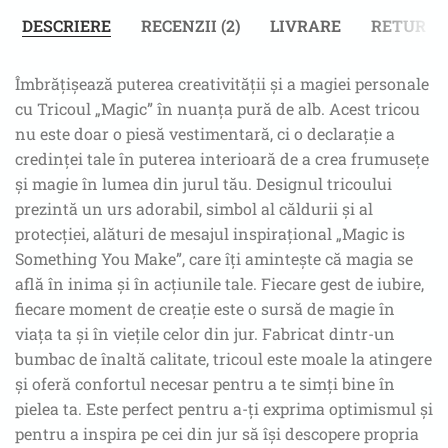
DESCRIERE
RECENZII (2)
LIVRARE
RETUR
Îmbrățișează puterea creativității și a magiei personale
cu Tricoul „Magic” în nuanța pură de alb. Acest tricou
nu este doar o piesă vestimentară, ci o declarație a
credinței tale în puterea interioară de a crea frumusețe
și magie în lumea din jurul tău. Designul tricoului
prezintă un urs adorabil, simbol al căldurii și al
protecției, alături de mesajul inspirațional „Magic is
Something You Make”, care îți amintește că magia se
află în inima și în acțiunile tale. Fiecare gest de iubire,
fiecare moment de creație este o sursă de magie în
viața ta și în viețile celor din jur. Fabricat dintr-un
bumbac de înaltă calitate, tricoul este moale la atingere
și oferă confortul necesar pentru a te simți bine în
pielea ta. Este perfect pentru a-ți exprima optimismul și
pentru a inspira pe cei din jur să își descopere propria