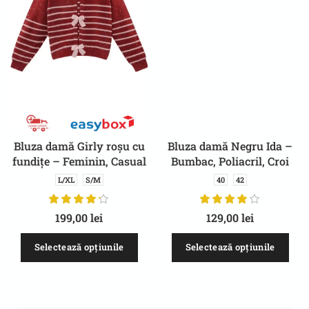
Bluza damă Girly roșu cu
Bluza damă Negru Ida –
fundițe – Feminin, Casual
Bumbac, Poliacril, Croi
Mulat, Ușor de Asortat,
L/XL
S/M
40
42
Decolteu rotund
199,00
lei
129,00
lei
Selectează opțiunile
Selectează opțiunile