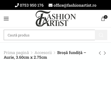
0753 950 176
office@fashionartist.ro
0
Prima pagină
Accesorii
Broșă fundiță –
Aurie, 3.60cm x 2.75cm