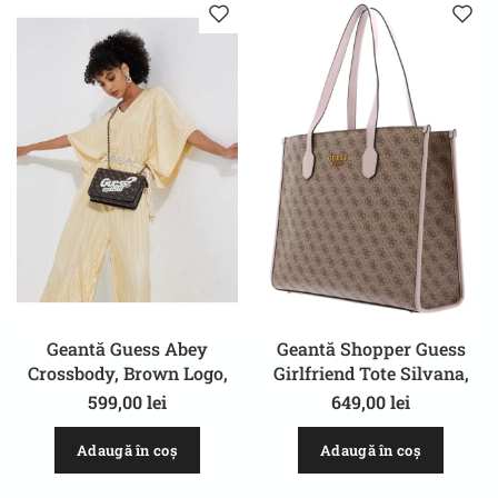
Geantă Guess Abey
Geantă Shopper Guess
Crossbody, Brown Logo,
Girlfriend Tote Silvana,
Piele Ecologică, Design
Maro, Logo
599,00
lei
649,00
lei
Modern
Latte/Rosewood, Design
Elegant
Adaugă în coș
Adaugă în coș