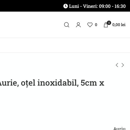
Luni - Vineri: 09:00 - 16:30
0
0
0,00
lei
urie, oțel inoxidabil, 5cm x
Auriu