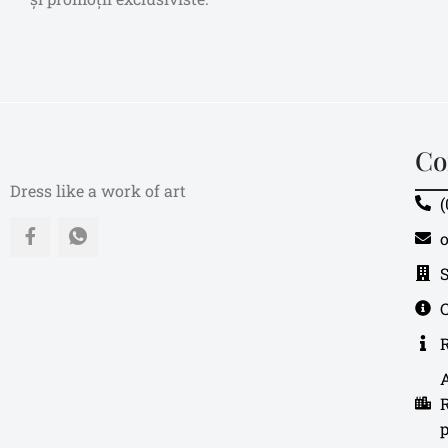
Co
Dress like a work of art
(
o
A
R