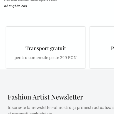
Elegantă și Practică
Adaugă în coș
Transport gratuit
P
pentru comenzile peste 299 RON
Fashion Artist Newsletter
Inscrie-te la newsletter-ul nostru și primești actualizăr
și promoții exclusiviste.