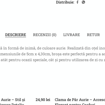
Distribuie:
DESCRIERE
RECENZII (0)
LIVRARE
RETUR
 în formă de inimă, de culoare aurie. Realizată din oțel inox
imensiunile de 5cm x 4,30cm, broșa este perfectă pentru a acc
tât pentru ocazii speciale, cât și pentru utilizarea de zi cu z
Aurie – Stil și
24,90
lei
Clama de Păr Aurie – Acces
iecare Detaliu
Elegant pentru Coafuri