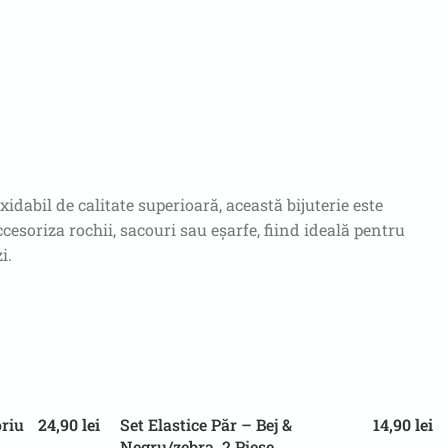
idabil de calitate superioară, această bijuterie este
esoriza rochii, sacouri sau eșarfe, fiind ideală pentru
i.
oriu
24,90
lei
Set Elastice Păr – Bej &
14,90
lei
Negru/zebra, 2 Piese