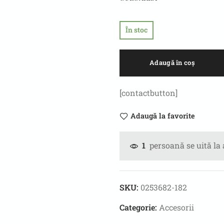
În stoc
Adaugă în coș
[contactbutton]
Adaugă la favorite
persoană se uită la 
1
SKU:
0253682-182
Categorie:
Accesorii