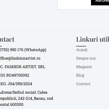
ABON
ntact
Linkuri uti
0753) 950 176 (WhatsApp)
Acasă
ffice@fashionartist.ro
Despre noi
SC. FASHION ARTIST. SRL
Magazin
CUI: RO49700392
Blog
REG: J04/359/2024
Contact
dresa/Sediul social: Calea
epublicii, 242 G14, Bacau, cod
postal 600300