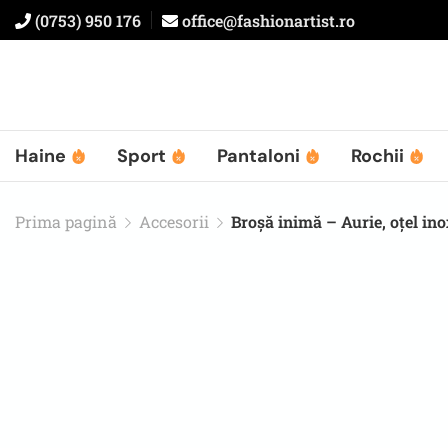
(0753) 950 176
office@fashionartist.ro
Haine
Sport
Pantaloni
Rochii
Prima pagină
Accesorii
Broșă inimă – Aurie, oțel in