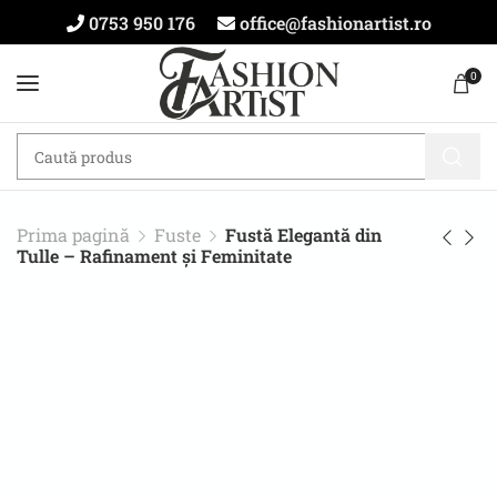
0753 950 176
office@fashionartist.ro
0
Prima pagină
Fuste
Fustă Elegantă din
Tulle – Rafinament și Feminitate