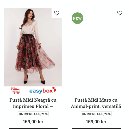
NEW
Fustă Midi Neagră cu
Fustă Midi Maro cu
Imprimeu Floral –
Animal-print, versatilă
Eleganță și Feminitate
pentru Petreceri/ Zi de
UNIVERSAL S/M/L
UNIVERSAL S/M/L
Birou
159,00
lei
159,00
lei