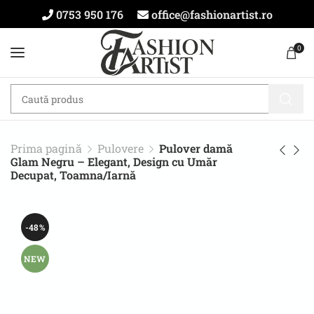
0753 950 176
office@fashionartist.ro
0
Prima pagină
Pulovere
Pulover damă
Glam Negru – Elegant, Design cu Umăr
Decupat, Toamna/Iarnă
-48%
NEW