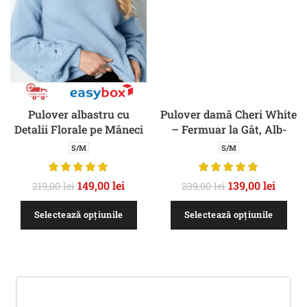
Pulover albastru cu
Pulover damă Cheri White
Detalii Florale pe Mâneci
– Fermuar la Gât, Alb-
– pentru Toamnă/Iarnă
Crem, Confortabil,
S/M
S/M
Toamnă/Iarnă
149,00
lei
139,00
lei
219,00
lei
239,00
lei
Selectează opțiunile
Selectează opțiunile