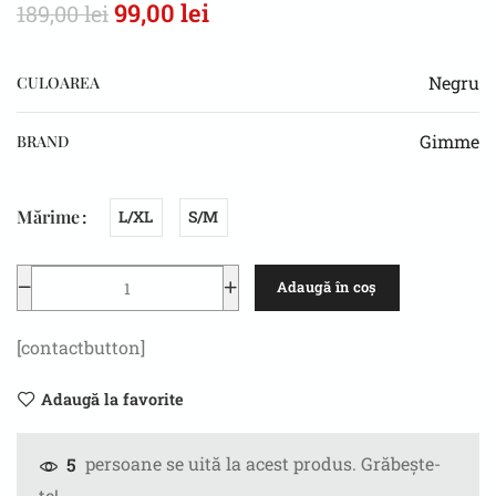
99,00
lei
189,00
lei
Negru
CULOAREA
Gimme
BRAND
Mărime
L/XL
S/M
Adaugă în coș
[contactbutton]
Adaugă la favorite
persoane se uită la acest produs. Grăbește-
5
te!