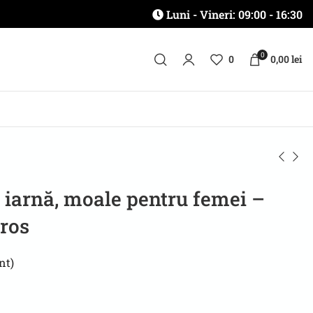
Luni - Vineri: 09:00 - 16:30
0
0
0,00
lei
 iarnă, moale pentru femei –
uros
nt)