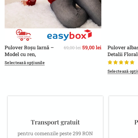
Pulover Roșu Iarnă –
59,00
lei
Pulover alba
69,00
lei
UNIVERSAL S/M
S/M
Model cu ren,
Detalii Flora
Confortabil
Mâneci – pe
Selectează opțiunile
Toamnă/Iarn
Selectează opți
Transport gratuit
P
pentru comenzile peste 299 RON