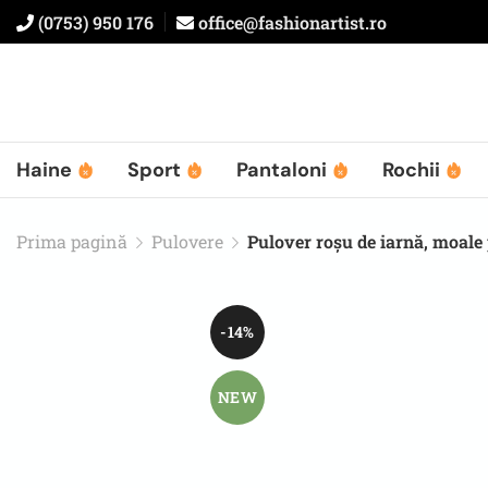
(0753) 950 176
office@fashionartist.ro
Haine
Sport
Pantaloni
Rochii
Prima pagină
Pulovere
Pulover roșu de iarnă, moale 
-14%
NEW