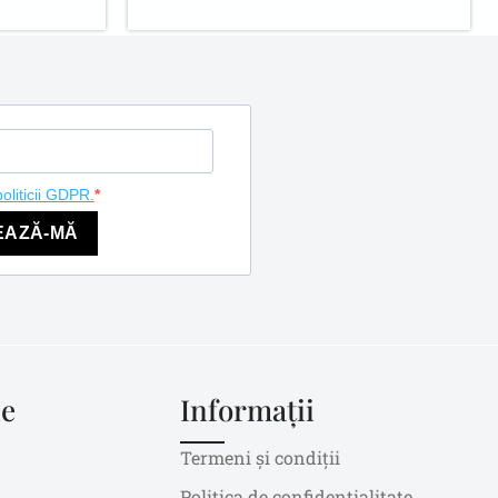
politicii GDPR.
EAZĂ-MĂ
le
Informații
Termeni și condiții
Politica de confidențialitate