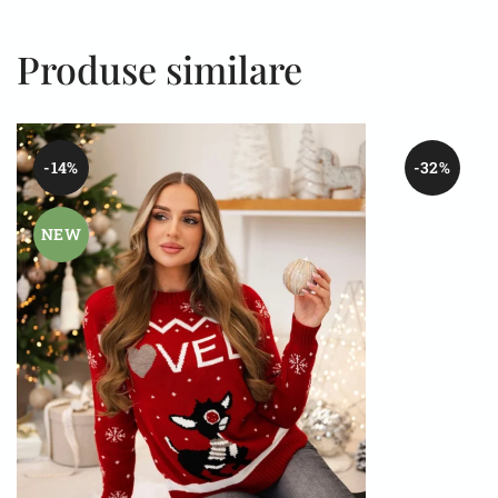
Produse similare
-14%
-32%
NEW