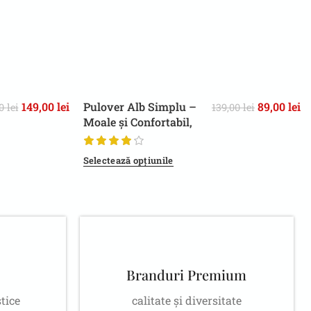
149,00
lei
Pulover Alb Simplu –
89,00
lei
00
lei
139,00
lei
42
44
Moale și Confortabil,
Pentru Toamnă/Iarnă
Selectează opțiunile
Branduri Premium
stice
calitate și diversitate