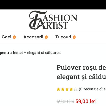
Geci
Accesorii
Tricouri
pentru femei – elegant și călduros
Pulover roșu de
elegant și căld
(O recenzie clie
59,00
lei
69,00
lei