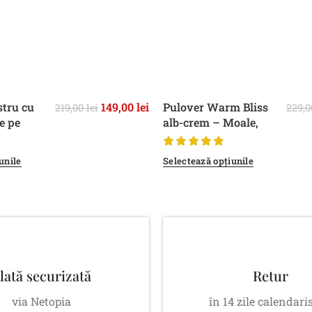
stru cu
149,00
lei
Pulover Warm Bliss
219,00
lei
229,
L/XL
S/M
le pe
alb-crem – Moale,
ntru
Design Elegant, Pentru
ă
Zilele Răcoroase,
unile
Selectează opțiunile
Toamnă/Iarnă
lată securizată
Retur
via Netopia
în 14 zile calendari