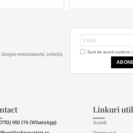
Sunt de acord conform
i despre evenimente, colecții
ABON
ntact
Linkuri uti
0753) 950 176 (WhatsApp)
Acasă
ffice@fashionartist.ro
Despre noi