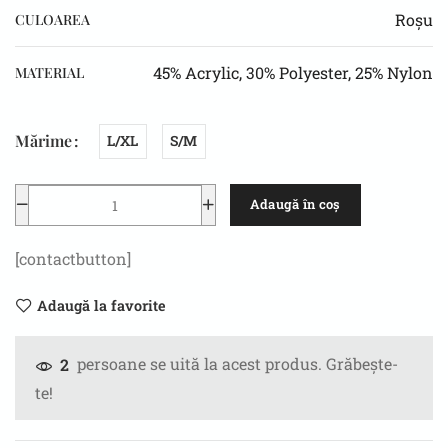
Roșu
CULOAREA
45% Acrylic, 30% Polyester, 25% Nylon
MATERIAL
Mărime
L/XL
S/M
Adaugă în coș
[contactbutton]
Adaugă la favorite
persoane se uită la acest produs. Grăbește-
2
te!