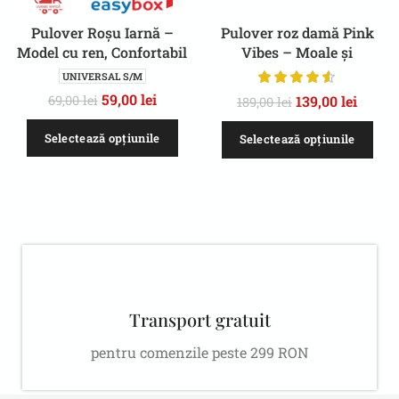
Pulover Roșu Iarnă –
Pulover roz damă Pink
Model cu ren, Confortabil
Vibes – Moale și
Confortabil, Casual,
UNIVERSAL S/M
Toamnă/Iarnă
59,00
lei
139,00
lei
69,00
lei
189,00
lei
Selectează opțiunile
Selectează opțiunile
Transport gratuit
pentru comenzile peste 299 RON