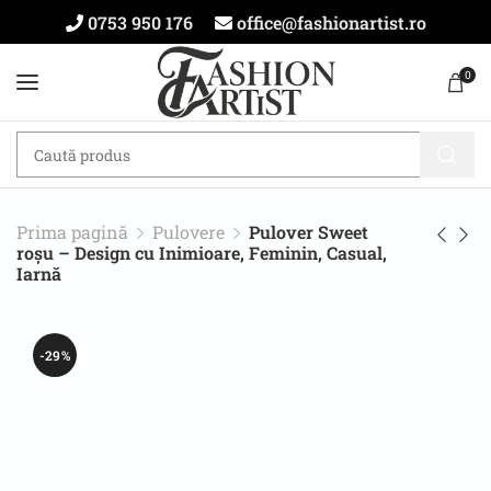
0753 950 176
office@fashionartist.ro
0
Prima pagină
Pulovere
Pulover Sweet
roșu – Design cu Inimioare, Feminin, Casual,
Iarnă
-29%