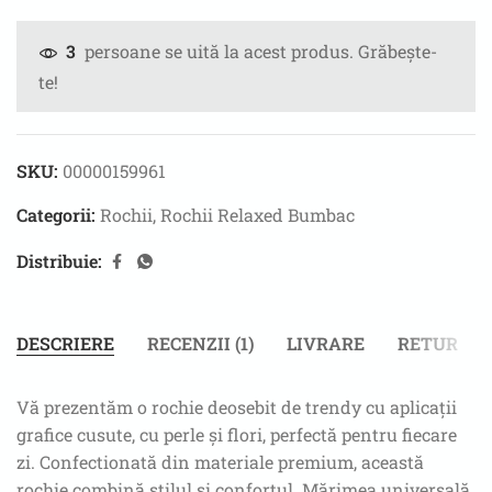
persoane se uită la acest produs. Grăbește-
3
te!
SKU:
00000159961
Categorii:
Rochii
,
Rochii Relaxed Bumbac
Distribuie:
DESCRIERE
RECENZII (1)
LIVRARE
RETUR
Vă prezentăm o rochie deosebit de trendy cu aplicații
grafice cusute, cu perle și flori, perfectă pentru fiecare
zi. Confectionată din materiale premium, această
rochie combină stilul și confortul. Mărimea universală