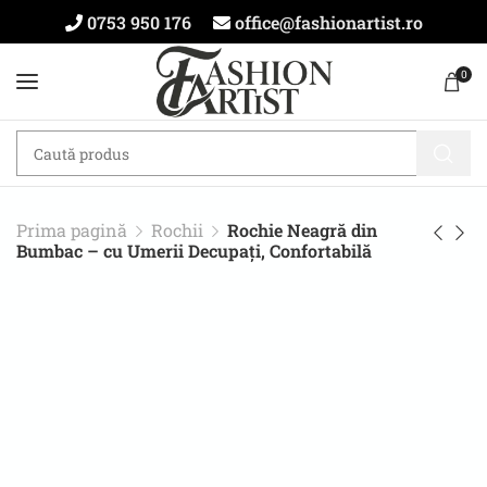
0753 950 176
office@fashionartist.ro
0
Prima pagină
Rochii
Rochie Neagră din
Bumbac – cu Umerii Decupați, Confortabilă