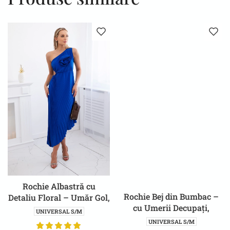
Rochie Albastră cu
Rochie Bej din Bumbac –
Detaliu Floral – Umăr Gol,
cu Umerii Decupați,
pentru Ocazii Speciale
UNIVERSAL S/M
Design Lejer
UNIVERSAL S/M