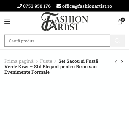
0753 950 176
office@fashionartist.ro
0
Prima pagină
Fuste
Set Sacou și Fustă
Verde Kiwi – Stil Elegant pentru Birou sau
Evenimente Formale