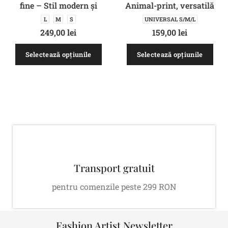
fine – Stil modern și
Animal-print, versatilă
versatil
pentru Petreceri/ Zi de
L
M
S
UNIVERSAL S/M/L
Birou
249,00
lei
159,00
lei
Selectează opțiunile
Selectează opțiunile
Transport gratuit
pentru comenzile peste 299 RON
Fashion Artist Newsletter