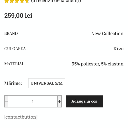
(
5
recenzii de la clienți)
259,00
lei
New Collection
BRAND
Kiwi
CULOAREA
95% poliester, 5% elastan
MATERIAL
Mărime
UNIVERSAL S/M
Adaugă în coș
[contactbutton]