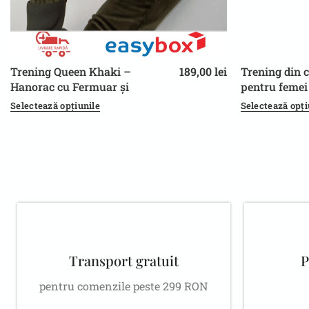
Trening Queen Khaki –
189,00
lei
Trening din 
L/XL
S/M
L/XL
S/M
Hanorac cu Fermuar și
pentru femei
Pantaloni, Stil Casual
pantaloni, st
Selectează opțiunile
Selectează opți
Transport gratuit
P
pentru comenzile peste 299 RON