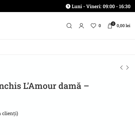
Luni - Vineri: 09:00 - 16:30
0
0
0,00
lei
închis L’Amour damă –
 clienți)