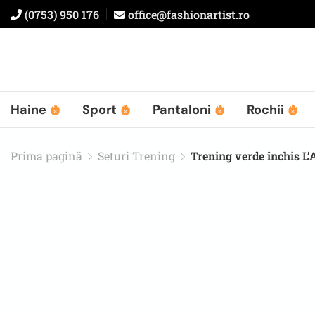
(0753) 950 176
office@fashionartist.ro
Haine
Sport
Pantaloni
Rochii
Prima pagină
Seturi Trening
Trening verde închis 