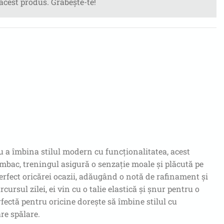
 acest produs. Grăbește-te!
a îmbina stilul modern cu funcționalitatea, acest
umbac, treningul asigură o senzație moale și plăcută pe
 perfect oricărei ocazii, adăugând o notă de rafinament și
cursul zilei, ei vin cu o talie elastică și șnur pentru o
rfectă pentru oricine dorește să îmbine stilul cu
re spălare.