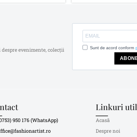
Sunt de acord conform
i despre evenimente, colecții
ABON
ntact
Linkuri uti
0753) 950 176 (WhatsApp)
Acasă
ffice@fashionartist.ro
Despre noi