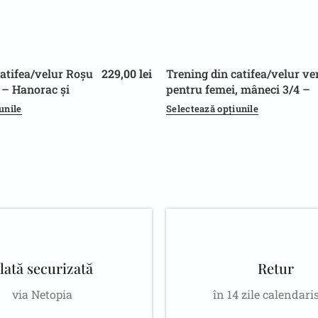
catifea/velur Roșu
229,00
lei
Trening din catifea/velur ve
L/XL
S/M
 – Hanorac și
pentru femei, mâneci 3/4 –
il casual
Hanorac și pantaloni
unile
Selectează opțiunile
lată securizată
Retur
via Netopia
în 14 zile calendari