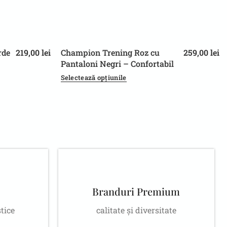
rde
219,00
lei
Champion Trening Roz cu
259,00
lei
L
XL
Pantaloni Negri – Confortabil
și Modern
Selectează opțiunile
Branduri Premium
stice
calitate și diversitate