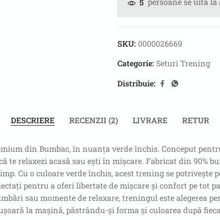
persoane se uită la
5
SKU:
0000026669
Categorie:
Seturi Trening
Distribuie:
DESCRIERE
RECENZII (2)
LIVRARE
RETUR
emium din Bumbac, în nuanța verde închis. Conceput pentru 
 că te relaxezi acasă sau ești în mișcare. Fabricat din 90% b
n timp. Cu o culoare verde închis, acest trening se potrivește
ctați pentru a oferi libertate de mișcare și confort pe tot par
 plimbări sau momente de relaxare, treningul este alegerea pe
 ușoară la mașină, păstrându-și forma și culoarea după fieca