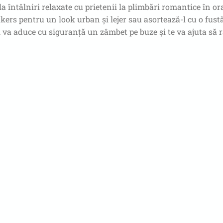
de la întâlniri relaxate cu prietenii la plimbări romantice în
akers pentru un look urban și lejer sau asortează-l cu o fustă
i va aduce cu siguranță un zâmbet pe buze și te va ajuta să ra