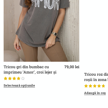
Tricou gri din bumbac cu
79,00
lei
UNIVERSAL S/M/L
imprimeu ‘Amor’, croi lejer și
Tricou roz d
confortabil, pentru ținute casual
roșii în zona 
și modern, pe
Selectează opțiunile
Adaugă în coș