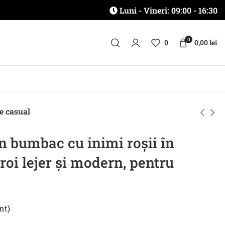
Luni - Vineri: 09:00 - 16:30
0
0
0,00
lei
te casual
n bumbac cu inimi roșii în
roi lejer și modern, pentru
nt)