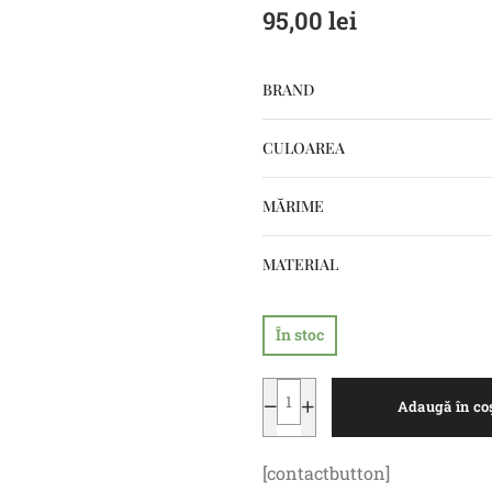
95,00
lei
BRAND
CULOAREA
MĂRIME
MATERIAL
În stoc
Adaugă în co
[contactbutton]