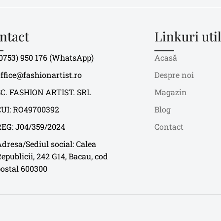
ntact
Linkuri uti
0753) 950 176 (WhatsApp)
Acasă
ffice@fashionartist.ro
Despre noi
SC. FASHION ARTIST. SRL
Magazin
CUI: RO49700392
Blog
REG: J04/359/2024
Contact
dresa/Sediul social: Calea
epublicii, 242 G14, Bacau, cod
postal 600300