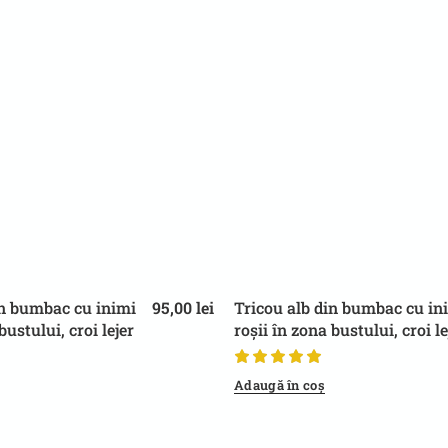
in bumbac cu inimi
95,00
lei
Tricou alb din bumbac cu in
bustului, croi lejer
roșii în zona bustului, croi le
ntru ținute casual
și modern, pentru ținute cas
Adaugă în coș