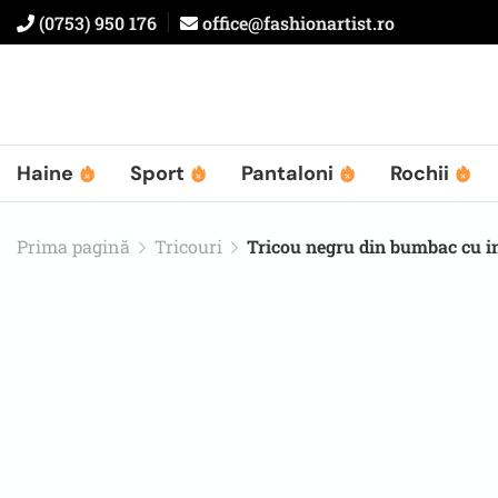
(0753) 950 176
office@fashionartist.ro
Haine
Sport
Pantaloni
Rochii
Prima pagină
Tricouri
Tricou negru din bumbac cu ini