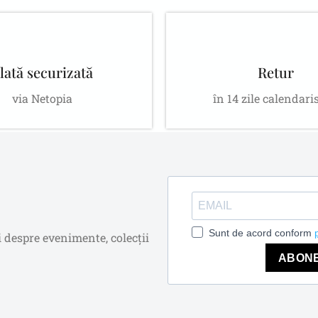
lată securizată
Retur
via Netopia
în 14 zile calendari
Sunt de acord conform
i despre evenimente, colecții
ABON