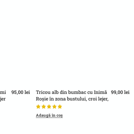
imi
95,00
lei
Tricou alb din bumbac cu Inimă
99,00
lei
jer
Roșie în zona bustului, croi lejer,
ual
pentru ținute casual
Adaugă în coș