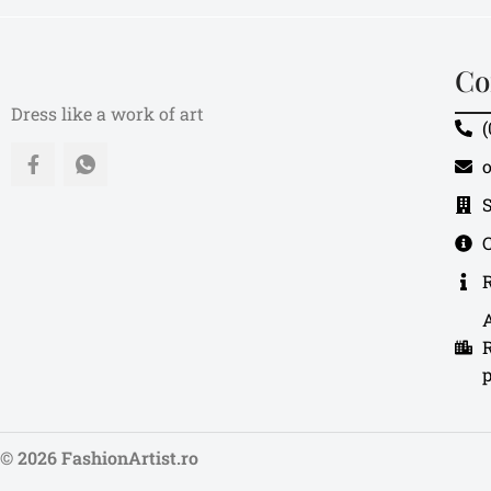
Co
Dress like a work of art
(
o
A
R
© 2026 FashionArtist.ro