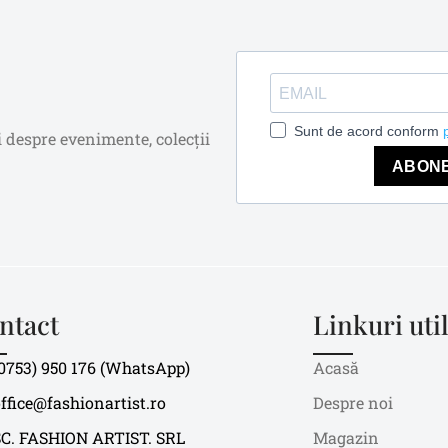
Sunt de acord conform
i despre evenimente, colecții
ABON
ntact
Linkuri uti
0753) 950 176 (WhatsApp)
Acasă
ffice@fashionartist.ro
Despre noi
SC. FASHION ARTIST. SRL
Magazin