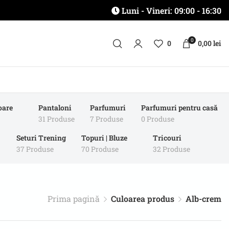
Luni - Vineri: 09:00 - 16:30
0
0
0,00
lei
oare
Pantaloni
Parfumuri
Parfumuri pentru casă
31 Produse
7 Produse
0 Produse
Seturi Trening
Topuri | Bluze
Tricouri
37 Produse
70 Produse
32 Produse
Prima pagină
Culoarea produs
Alb-crem