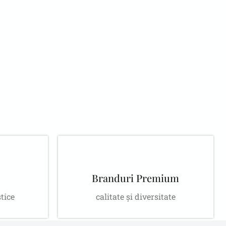
ar
opțiunile
+
il
nal
Branduri Premium
stice
calitate și diversitate