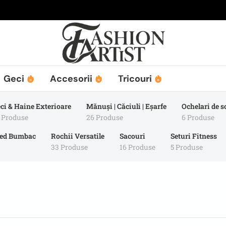
Geci
Accesorii
Tricouri
ci & Haine Exterioare
Mănuși | Căciuli | Eșarfe
Ochelari de s
 Produse
26 Produse
6 Produse
xed Bumbac
Rochii Versatile
Sacouri
Seturi Fitness
33 Produse
16 Produse
5 Produse