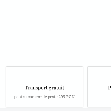
damă Cheri
Warm Bliss
White –
alb-crem –
Fermuar la
Moale,
Selectează opțiunile
Selectează opțiunile
Gât, Alb-
Design
Crem,
Elegant,
Confortabil,
Pentru Zilele
Toamnă/Iar
Răcoroase,
nă
Toamnă/Iar
nă
Transport gratuit
P
pentru comenzile peste 299 RON