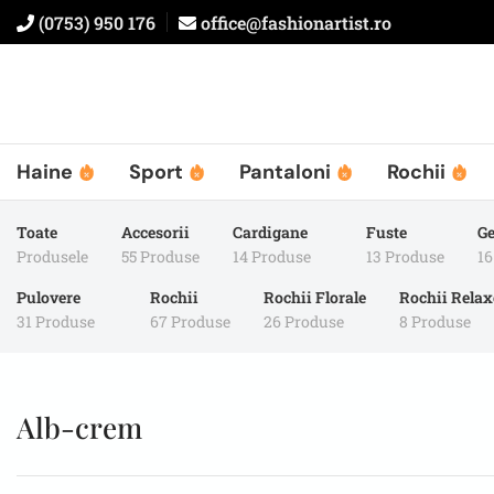
(0753) 950 176
office@fashionartist.ro
Haine
Sport
Pantaloni
Rochii
Toate
Accesorii
Cardigane
Fuste
Ge
Produsele
55 Produse
14 Produse
13 Produse
16
Pulovere
Rochii
Rochii Florale
Rochii Rela
31 Produse
67 Produse
26 Produse
8 Produse
Alb-crem