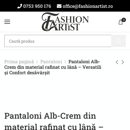
0753 950 176
office@fashionartist.ro
0
Prima pagină
Pantaloni
Pantaloni Alb-
Crem din material rafinat cu lână – Versatili
și Confort desăvârșit
Pantaloni Alb-Crem din
material rafinat cu lână –