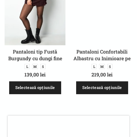
Pantaloni tip Fustă
Pantaloni Confortabili
Burgundy cu dungi fine
Albastru cu Inimioare pe
pentru femei – Design
Laterale – Sport/Casual
L
M
S
L
M
S
elegant
139,00
lei
219,00
lei
Selectează opțiunile
Selectează opțiunile