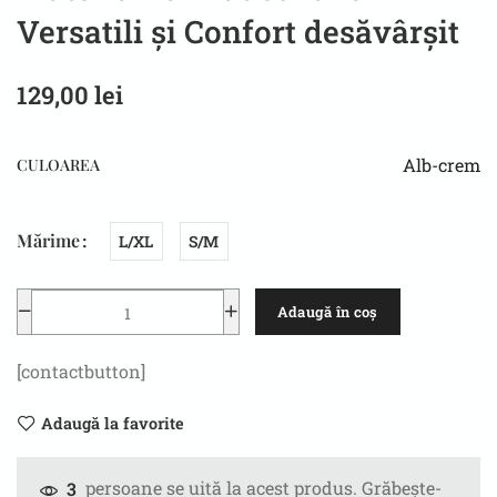
Versatili și Confort desăvârșit
129,00
lei
Alb-crem
CULOAREA
Mărime
L/XL
S/M
Adaugă în coș
[contactbutton]
Adaugă la favorite
persoane se uită la acest produs. Grăbește-
3