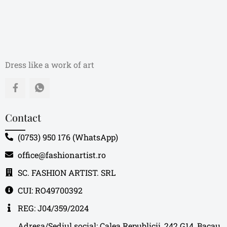
Dress like a work of art
Contact
(0753) 950 176 (WhatsApp)
office@fashionartist.ro
SC. FASHION ARTIST. SRL
CUI: RO49700392
REG: J04/359/2024
Adresa/Sediul social: Calea Republicii, 242 G14, Bacau,