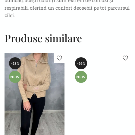
bumbac, acești colanți sunt extrem de comozi și
respirabili, oferind un confort deosebit pe tot parcursul
zilei.
Produse similare
-48%
-46%
NEW
NEW