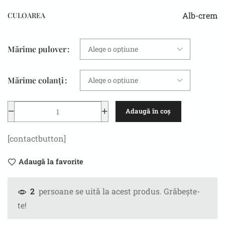
Alb-crem
CULOAREA
Mărime pulover
Mărime colanți
Adaugă în coș
[contactbutton]
Adaugă la favorite
persoane se uită la acest produs. Grăbește-
2
te!