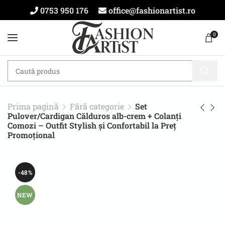
0753 950 176
office@fashionartist.ro
0
Prima pagină
Fără categorie
Set
Pulover/Cardigan Călduros alb-crem + Colanți
Comozi – Outfit Stylish și Confortabil la Preț
Promoțional
-48%
NEW