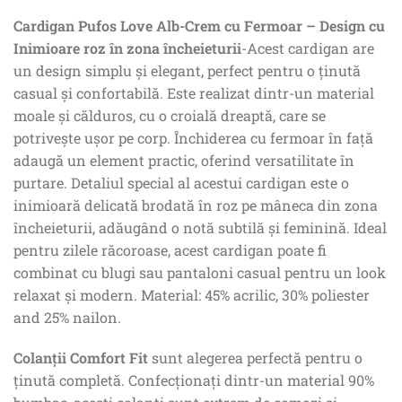
Cardigan Pufos Love Alb-Crem cu Fermoar – Design cu
Inimioare roz în zona încheieturii
-Acest cardigan are
un design simplu și elegant, perfect pentru o ținută
casual și confortabilă. Este realizat dintr-un material
moale și călduros, cu o croială dreaptă, care se
potrivește ușor pe corp. Închiderea cu fermoar în față
adaugă un element practic, oferind versatilitate în
purtare. Detaliul special al acestui cardigan este o
inimioară delicată brodată în roz pe mâneca din zona
încheieturii, adăugând o notă subtilă și feminină. Ideal
pentru zilele răcoroase, acest cardigan poate fi
combinat cu blugi sau pantaloni casual pentru un look
relaxat și modern. Material: 45% acrilic, 30% poliester
and 25% nailon.
Colanții Comfort Fit
sunt alegerea perfectă pentru o
ținută completă. Confecționați dintr-un material 90%