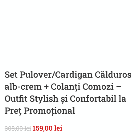
Set Pulover/Cardigan Călduros
alb-crem + Colanți Comozi –
Outfit Stylish și Confortabil la
Preț Promoțional
159,00
lei
308,00
lei