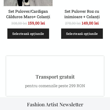
Set Pulover/Cardigan
Set Pulover Roz cu
Călduros Maro+ Colanți
inimioare + Colanți
Comozi – Outfit Stylish și
Comozi – Outfit Stylish și
159,00
lei
149,00
lei
308,00
lei
278,00
lei
Confortabil la Preț
Confortabil la Preț
Promoțional
Promoțional
Selectează opțiunile
Selectează opțiunile
Transport gratuit
pentru comenzile peste 299 RON
Fashion Artist Newsletter