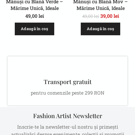
Mănuși cu Blană Verde –
Mănuși cu Blană Mov –
Mărime Unică, Ideale
Mărime Unică, Ideale
pentru Iarnă
pentru Iarnă
49,00
lei
39,00
lei
49,00
lei
Adaugă în coș
Adaugă în coș
Transport gratuit
pentru comenzile peste 299 RON
Fashion Artist Newsletter
Inscrie-te la newsletter-ul nostru și primești
actualizări despre evenimente, colecții și promoții