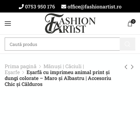
0753 950 176
office@fashionartist.ro
0
Prima pagină
Mănuși | Căciuli |
Eșarfe
Eșarfă cu imprimeu animal print și
dungi colorate – Maro și Albastru | Accesoriu
Chic și Călduros