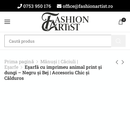
0753 950 176
office@fashionartist.ro
0
Prima pagină
Mănuși | Căciuli |
Eșarfe
Eșarfă cu imprimeu animal print și
dungi – Negru și Bej | Accesoriu Chic și
Călduros