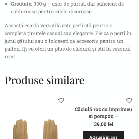
Greutate:
300 g – ușor de purtat, dar suficient de
călduroasă pentru zilele răcoroase.
Această eșarfă versatilă este perfectă pentru a
completa ținutele casual sau elegante. Fie că o porți în
jurul gâtului sau o folosești ca accesoriu pentru un
palton, îți va oferi un plus de căldură și stil în sezonul
rece!
Produse similare
Căciulă roz cu imprimeu
și pompon –
Toamnă/Iarnă | Stilată și
39,00
lei
Călduroasă
Adaugă în coș