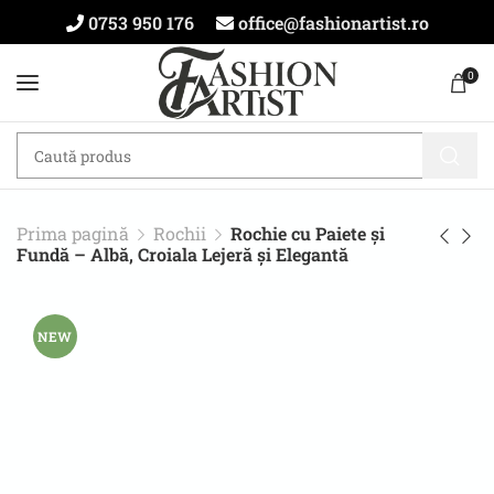
0753 950 176
office@fashionartist.ro
0
Prima pagină
Rochii
Rochie cu Paiete și
Fundă – Albă, Croiala Lejeră și Elegantă
NEW