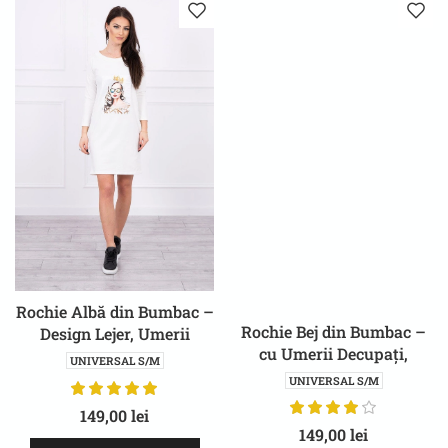
Rochie Albă din Bumbac –
Rochie Bej din Bumbac –
Design Lejer, Umerii
cu Umerii Decupați,
decupați, Orice Sezon
UNIVERSAL S/M
Design Lejer
UNIVERSAL S/M
149,00
lei
149,00
lei