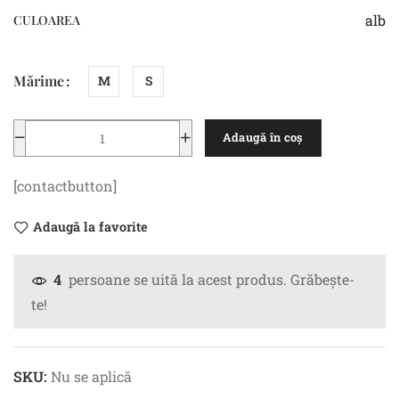
alb
CULOAREA
Mărime
M
S
Adaugă în coș
[contactbutton]
Adaugă la favorite
persoane se uită la acest produs. Grăbește-
4
te!
SKU:
Nu se aplică